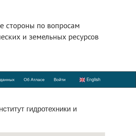
е стороны по вопросам
ческих и земельных ресурсов
 данных
Об Атласе
Войти
English
ститут гидротехники и