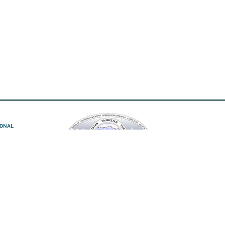
тоустойчивой трансформации взаимосвязи
счет средств Федерального министерства
мании (BMUV) в рамках Международной