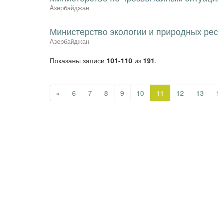
Азербайджан
Министерство экологии и природных ре
Азербайджан
Показаны записи
101-110
из
191
.
«
6
7
8
9
10
11
12
13