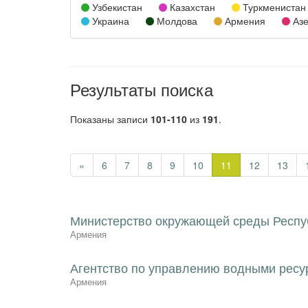
Узбекистан
Казахстан
Туркменистан
Украина
Молдова
Армения
Азе
Результаты поиска
Показаны записи
101-110
из
191
.
«
6
7
8
9
10
11
12
13
Министерство окружающей среды Респу
Армения
Агентство по управлению водными рес
Армения