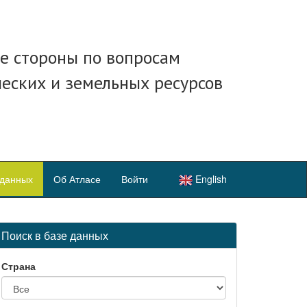
е стороны по вопросам
ческих и земельных ресурсов
 данных
Об Атласе
Войти
English
Поиск в базе данных
Страна