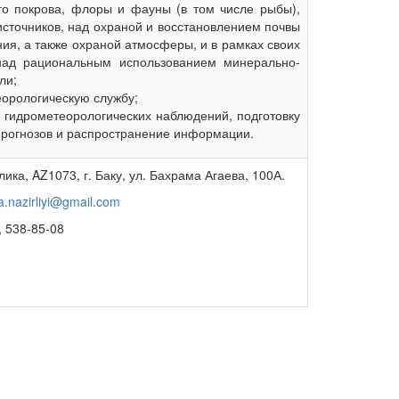
го покрова, флоры и фауны (в том числе рыбы),
источников, над охраной и восстановлением почвы
ния, а также охраной атмосферы, и в рамках своих
над рациональным использованием минерально-
ли;
еорологическую службу;
 гидрометеорологических наблюдений, подготовку
прогнозов и распространение информации.
ка, AZ1073, г. Баку, ул. Бахрама Агаева, 100А.
a.nazirliyi@gmail.com
, 538-85-08